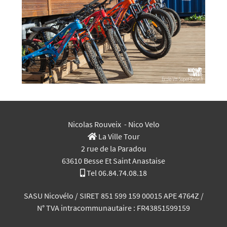
Nicolas Rouveix - Nico Velo
La Ville Tour
2 rue de la Paradou
63610 Besse Et Saint Anastaise
Tel 06.84.74.08.18
SASU Nicovélo / SIRET 851 599 159 00015 APE
4764Z
/
N° TVA intracommunautaire : FR43851599159