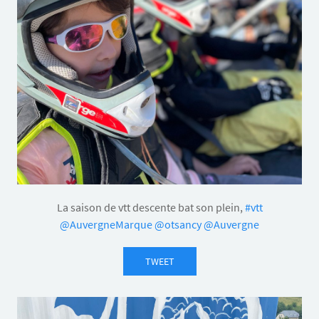
La saison de vtt descente bat son plein,
#vtt
@AuvergneMarque
@otsancy
@Auvergne
TWEET