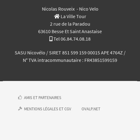
Nicolas Rouveix - Nico Velo
La Ville Tour
2 rue de la Paradou
63610 Besse Et Saint Anastaise
Tel 06.84.74.08.18
SASU Nicovélo / SIRET 851 599 159 00015 APE
4764Z
/
N° TVA intracommunautaire : FR43851599159
AMIS ET PARTENAIRES
MENTIONS LÉGALES ET CGV
OVALP.NET